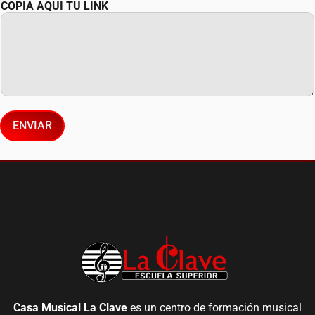
COPIA AQUI TU LINK
P
E
L
I
I
D
O
S
E
L
E
ENVIAR
C
T
R
O
N
I
C
O
E
L
E
C
T
R
O
N
Casa Musical La Clave
es un centro de formación musical
I